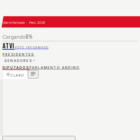
Voto Informado · Perú 2026
0
%
Cargando
ATVI
VOTO INFORMADO
PRESIDENTES
SENADORES
DIPUTADOS
PARLAMENTO ANDINO
CLARO