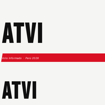
ATVI
Voto Informado · Perú 2026
ATVI