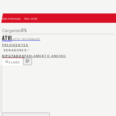
Voto Informado · Perú 2026
0
%
Cargando
ATVI
VOTO INFORMADO
PRESIDENTES
SENADORES
DIPUTADOS
PARLAMENTO ANDINO
CLARO