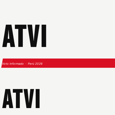
ATVI
Voto Informado · Perú 2026
ATVI