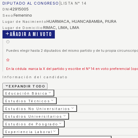
DIPUTADO AL CONGRESO
|
LISTA N°
14
42915005
DNI
Femenino
Sexo
HUARMACA, HUANCABAMBA, PIURA
Lugar de Nacimiento
RIMAC, LIMA, LIMA
Lugar de Domicilio
Añadir a mi voto
Puedes elegir hasta 2 diputados del mismo partido y de tu propia circunscripc
En la cédula: marca la X del partido y escribe el N° 14 en voto preferencial (op
Información del candidato
EXPANDIR TODO
Educación Básica
Estudios Técnicos
Estudios No Universitarios
Estudios Universitarios
Estudios de Posgrado
Experiencia Laboral