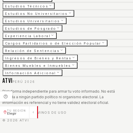
Estudios Técnicos
Estudios No Universitarios
Estudios Universitarios
Estudios de Posgrado
Experiencia Laboral
Cargos Partidarios o de Elección Popular
Relación de Sentencias
Ingresos de Bienes y Rentas
Bienes Muebles e Inmuebles
Información Adicional
ATVI
PERÚ 2026
Plataforma independiente para armar tu voto informado. No está
afiliada a ningún partido político ni organismo electoral. La
información es referencial y no tiene validez electoral oficial.
TU REGIÓN
AVISO LEGAL
TÉRMINOS DE USO
|
Elegir
©
2026
ATVI