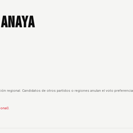
 Anaya
ión regional. Candidatos de otros partidos o regiones anulan el voto preferencia
ional).