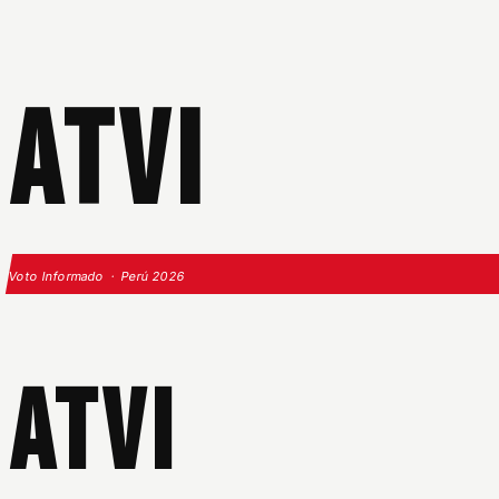
ATVI
Voto Informado · Perú 2026
ATVI