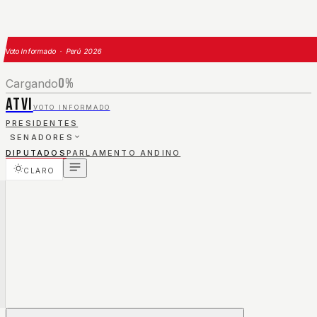
Voto Informado · Perú 2026
0
%
Cargando
ATVI
VOTO INFORMADO
PRESIDENTES
SENADORES
DIPUTADOS
PARLAMENTO ANDINO
CLARO