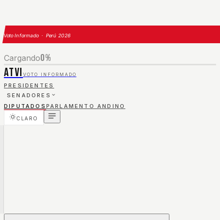
Voto Informado · Perú 2026
0
%
Cargando
ATVI
VOTO INFORMADO
PRESIDENTES
SENADORES
DIPUTADOS
PARLAMENTO ANDINO
CLARO