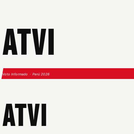
ATVI
Voto Informado · Perú 2026
ATVI