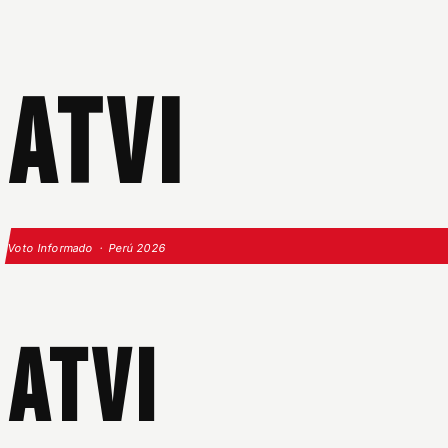
ATVI
Voto Informado · Perú 2026
ATVI