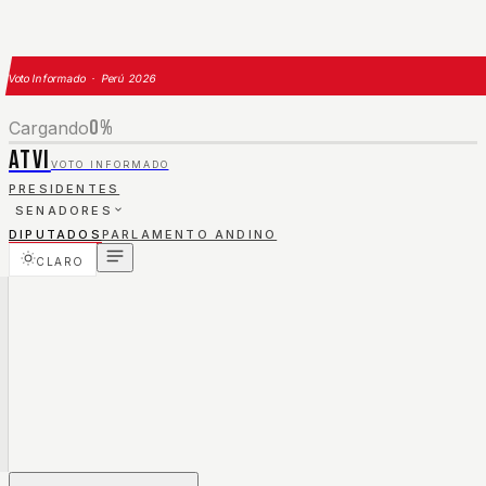
Voto Informado · Perú 2026
0
%
Cargando
ATVI
VOTO INFORMADO
PRESIDENTES
SENADORES
DIPUTADOS
PARLAMENTO ANDINO
CLARO