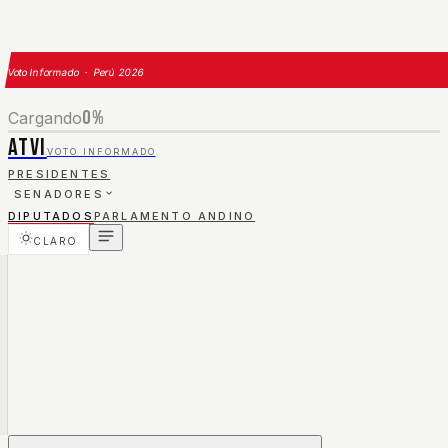
Voto Informado · Perú 2026
0
%
Cargando
ATVI
VOTO INFORMADO
PRESIDENTES
SENADORES
DIPUTADOS
PARLAMENTO ANDINO
CLARO