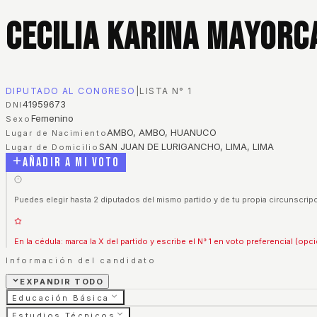
Cecilia Karina Mayorc
DIPUTADO AL CONGRESO
|
LISTA N°
1
41959673
DNI
Femenino
Sexo
AMBO, AMBO, HUANUCO
Lugar de Nacimiento
SAN JUAN DE LURIGANCHO, LIMA, LIMA
Lugar de Domicilio
Añadir a mi voto
Puedes elegir hasta 2 diputados del mismo partido y de tu propia circunscripc
En la cédula: marca la X del partido y escribe el N° 1 en voto preferencial (opci
Información del candidato
EXPANDIR TODO
Educación Básica
Estudios Técnicos