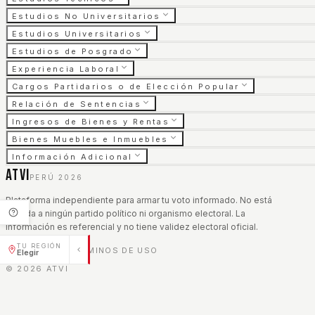
Estudios No Universitarios
Estudios Universitarios
Estudios de Posgrado
Experiencia Laboral
Cargos Partidarios o de Elección Popular
Relación de Sentencias
Ingresos de Bienes y Rentas
Bienes Muebles e Inmuebles
Información Adicional
ATVI
PERÚ 2026
Plataforma independiente para armar tu voto informado. No está
afiliada a ningún partido político ni organismo electoral. La
información es referencial y no tiene validez electoral oficial.
TU REGIÓN
AVISO LEGAL
TÉRMINOS DE USO
|
Elegir
©
2026
ATVI