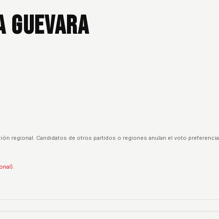
a Guevara
ión regional. Candidatos de otros partidos o regiones anulan el voto preferencia
onal).