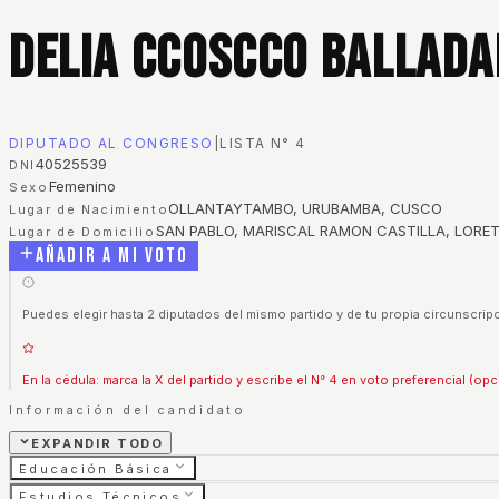
Delia Ccoscco Ballada
DIPUTADO AL CONGRESO
|
LISTA N°
4
40525539
DNI
Femenino
Sexo
OLLANTAYTAMBO, URUBAMBA, CUSCO
Lugar de Nacimiento
SAN PABLO, MARISCAL RAMON CASTILLA, LORE
Lugar de Domicilio
Añadir a mi voto
Puedes elegir hasta 2 diputados del mismo partido y de tu propia circunscripc
En la cédula: marca la X del partido y escribe el N° 4 en voto preferencial (opc
Información del candidato
EXPANDIR TODO
Educación Básica
Estudios Técnicos