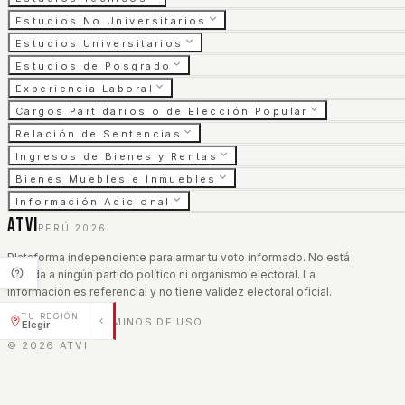
Estudios No Universitarios
Estudios Universitarios
Estudios de Posgrado
Experiencia Laboral
Cargos Partidarios o de Elección Popular
Relación de Sentencias
Ingresos de Bienes y Rentas
Bienes Muebles e Inmuebles
Información Adicional
ATVI
PERÚ 2026
Plataforma independiente para armar tu voto informado. No está
afiliada a ningún partido político ni organismo electoral. La
información es referencial y no tiene validez electoral oficial.
TU REGIÓN
AVISO LEGAL
TÉRMINOS DE USO
|
Elegir
©
2026
ATVI