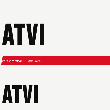
ATVI
Voto Informado · Perú 2026
ATVI