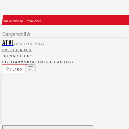
Voto Informado · Perú 2026
0
%
Cargando
ATVI
VOTO INFORMADO
PRESIDENTES
SENADORES
DIPUTADOS
PARLAMENTO ANDINO
CLARO