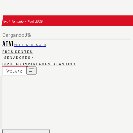
Voto Informado · Perú 2026
0
%
Cargando
ATVI
VOTO INFORMADO
PRESIDENTES
SENADORES
DIPUTADOS
PARLAMENTO ANDINO
CLARO