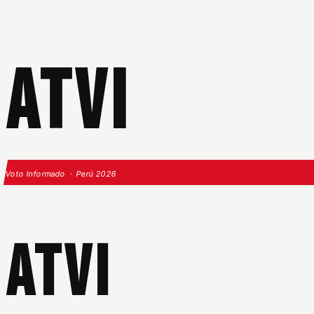
ATVI
Voto Informado · Perú 2026
ATVI