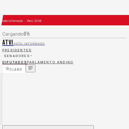
Voto Informado · Perú 2026
0
%
Cargando
ATVI
VOTO INFORMADO
PRESIDENTES
SENADORES
DIPUTADOS
PARLAMENTO ANDINO
CLARO