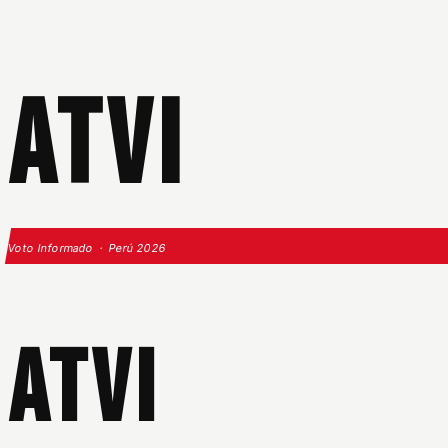
ATVI
Voto Informado · Perú 2026
ATVI