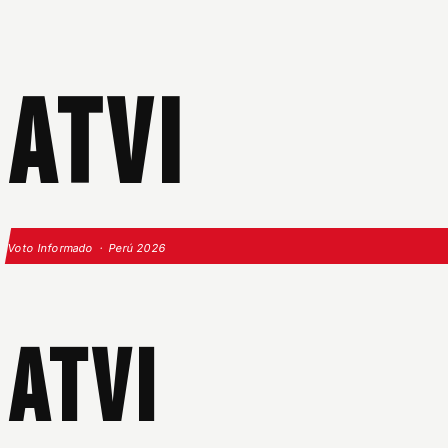
ATVI
Voto Informado · Perú 2026
ATVI