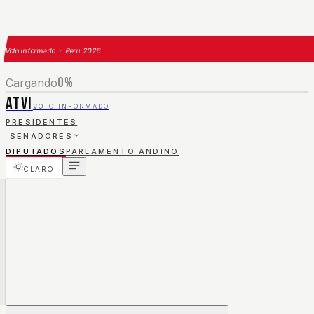
Voto Informado · Perú 2026
0
%
Cargando
ATVI
VOTO INFORMADO
PRESIDENTES
SENADORES
DIPUTADOS
PARLAMENTO ANDINO
CLARO