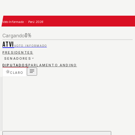
Voto Informado · Perú 2026
0
%
Cargando
ATVI
VOTO INFORMADO
PRESIDENTES
SENADORES
DIPUTADOS
PARLAMENTO ANDINO
CLARO