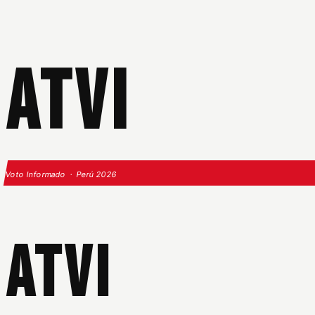
ATVI
Voto Informado · Perú 2026
ATVI