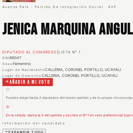
Avanza País - Partido De Integración Social
·
AVP
Jenica Marquina Angu
DIPUTADO AL CONGRESO
|
LISTA N°
1
88047
DNI
Femenino
Sexo
CALLERIA, CORONEL PORTILLO, UCAYALI
Lugar de Nacimiento
CALLERIA, CORONEL PORTILLO, UCAYALI
Lugar de Domicilio
Añadir a mi voto
Puedes elegir hasta 2 diputados del mismo partido y de tu propia circunscripc
En la cédula: marca la X del partido y escribe el N° 1 en voto preferencial (opci
Información del candidato
EXPANDIR TODO