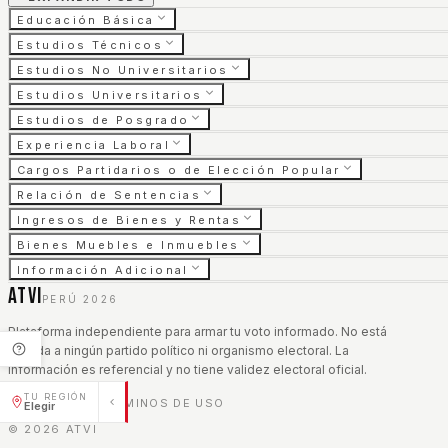
Educación Básica
Estudios Técnicos
Estudios No Universitarios
Estudios Universitarios
Estudios de Posgrado
Experiencia Laboral
Cargos Partidarios o de Elección Popular
Relación de Sentencias
Ingresos de Bienes y Rentas
Bienes Muebles e Inmuebles
Información Adicional
ATVI
PERÚ 2026
Plataforma independiente para armar tu voto informado. No está
afiliada a ningún partido político ni organismo electoral. La
información es referencial y no tiene validez electoral oficial.
TU REGIÓN
AVISO LEGAL
TÉRMINOS DE USO
|
Elegir
©
2026
ATVI