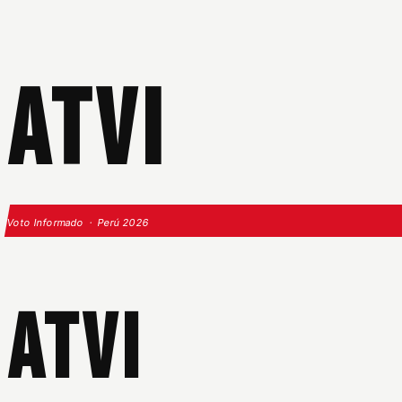
ATVI
Voto Informado · Perú 2026
ATVI