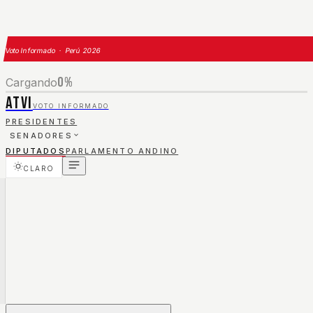
Voto Informado · Perú 2026
0
%
Cargando
ATVI
VOTO INFORMADO
PRESIDENTES
SENADORES
DIPUTADOS
PARLAMENTO ANDINO
CLARO