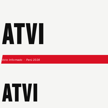
ATVI
Voto Informado · Perú 2026
ATVI