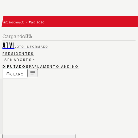
Voto Informado · Perú 2026
0
%
Cargando
ATVI
VOTO INFORMADO
PRESIDENTES
SENADORES
DIPUTADOS
PARLAMENTO ANDINO
CLARO