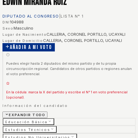
Edwin Miranda Ruiz
DIPUTADO AL CONGRESO
|
LISTA N°
1
104988
DNI
Masculino
Sexo
CALLERIA, CORONEL PORTILLO, UCAYALI
Lugar de Nacimiento
CALLERIA, CORONEL PORTILLO, UCAYALI
Lugar de Domicilio
Añadir a mi voto
Puedes elegir hasta 2 diputados del mismo partido y de tu propia
circunscripción regional. Candidatos de otros partidos o regiones anulan
el voto preferencial.
En la cédula: marca la X del partido y escribe el N° 1 en voto preferencial
(opcional).
Información del candidato
EXPANDIR TODO
Educación Básica
Estudios Técnicos
Estudios No Universitarios