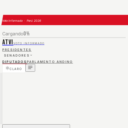
Voto Informado · Perú 2026
0
%
Cargando
ATVI
VOTO INFORMADO
PRESIDENTES
SENADORES
DIPUTADOS
PARLAMENTO ANDINO
CLARO