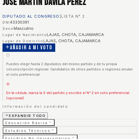
Jose Martin Davila Perez
DIPUTADO AL CONGRESO
|
LISTA N°
2
43330391
DNI
Masculino
Sexo
LAJAS, CHOTA, CAJAMARCA
Lugar de Nacimiento
LAJAS, CHOTA, CAJAMARCA
Lugar de Domicilio
Añadir a mi voto
Puedes elegir hasta 2 diputados del mismo partido y de tu propia
circunscripción regional. Candidatos de otros partidos o regiones anulan
el voto preferencial.
En la cédula: marca la X del partido y escribe el N° 2 en voto preferencial
(opcional).
Información del candidato
EXPANDIR TODO
Educación Básica
Estudios Técnicos
Estudios No Universitarios