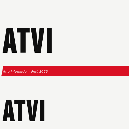
ATVI
Voto Informado · Perú 2026
ATVI