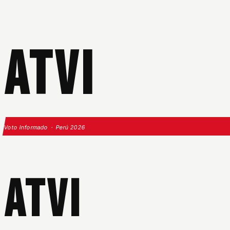
ATVI
Voto Informado · Perú 2026
ATVI