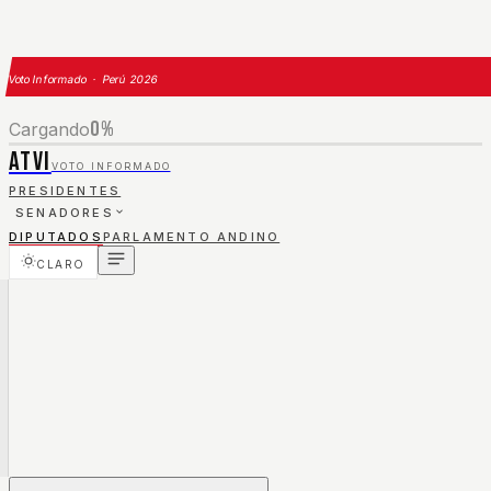
Voto Informado · Perú 2026
0
%
Cargando
ATVI
VOTO INFORMADO
PRESIDENTES
SENADORES
DIPUTADOS
PARLAMENTO ANDINO
CLARO