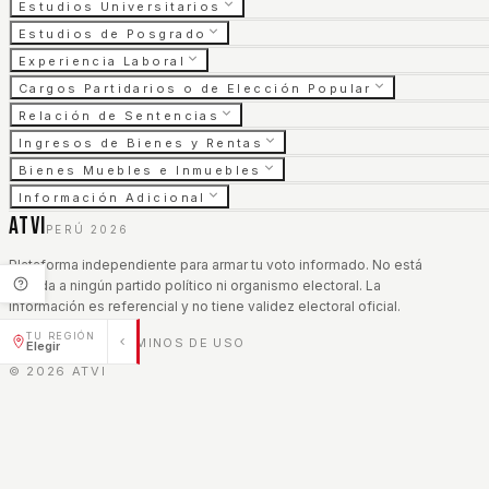
Estudios Universitarios
Estudios de Posgrado
Experiencia Laboral
Cargos Partidarios o de Elección Popular
Relación de Sentencias
Ingresos de Bienes y Rentas
Bienes Muebles e Inmuebles
Información Adicional
ATVI
PERÚ 2026
Plataforma independiente para armar tu voto informado. No está
afiliada a ningún partido político ni organismo electoral. La
información es referencial y no tiene validez electoral oficial.
TU REGIÓN
AVISO LEGAL
TÉRMINOS DE USO
|
Elegir
©
2026
ATVI