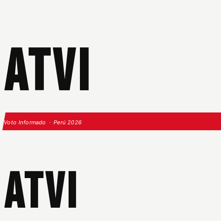
ATVI
Voto Informado · Perú 2026
ATVI