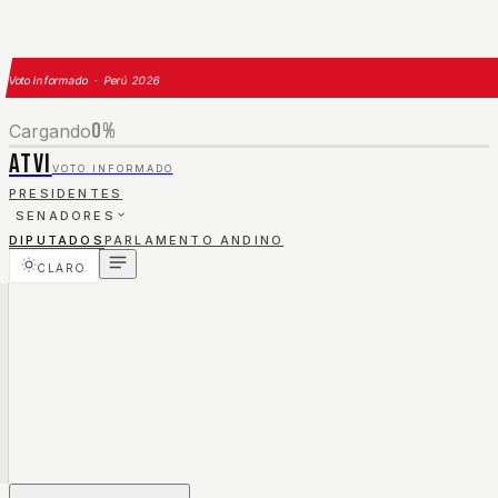
Voto Informado · Perú 2026
0
%
Cargando
ATVI
VOTO INFORMADO
PRESIDENTES
SENADORES
DIPUTADOS
PARLAMENTO ANDINO
CLARO