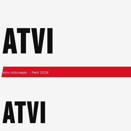
ATVI
Voto Informado · Perú 2026
ATVI