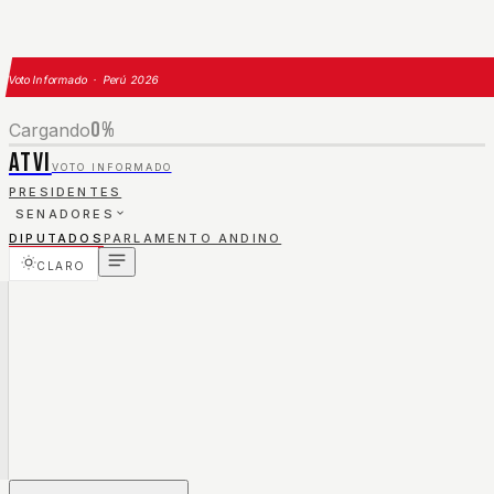
Voto Informado · Perú 2026
0
%
Cargando
ATVI
VOTO INFORMADO
PRESIDENTES
SENADORES
DIPUTADOS
PARLAMENTO ANDINO
CLARO