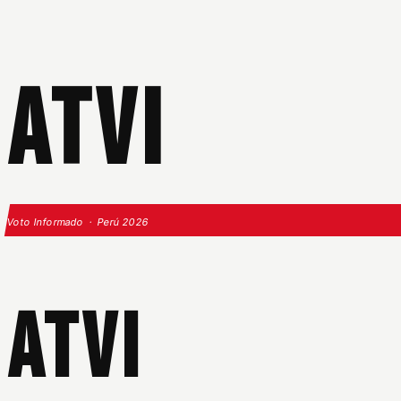
ATVI
Voto Informado · Perú 2026
ATVI