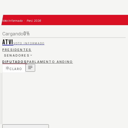
Voto Informado · Perú 2026
0
%
Cargando
ATVI
VOTO INFORMADO
PRESIDENTES
SENADORES
DIPUTADOS
PARLAMENTO ANDINO
CLARO